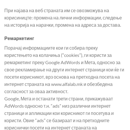
При најава на веб страната им се овозможува на
корисиницте: промена на лични информации, следење
на историја на нарачки, промена на адреса за достава.
Ремаркетинг
Порачај информациите кои ги собира преку
користењето на колачиња (“cookies”), ги користи за
ремаркетинг преку Google AdWords и Мета, односно за
свое рекламирање на други интернет страници кои ќе ги
посети корисникот, врз основа на претходна посета на
интернет страната на www.alfalab.mk и обезбедена
согласност за оваа активност.
Google, Мета и останати трети страни, прикажуваат
АdWords односно т.н. “ads” низ различни интернет
страници и апликации кои корисникот ги посетува и
користи. Овие “ads” се базираат и на претходните
кориснички посети на интернет страната на