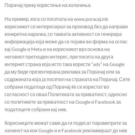
Порачај преку користење на колачиња.
На пример, кога со посетата на www.poracaj.mk
корисникот се интересирал за производ без да направи
конкретна нарачка, со таквата активност се генерира
информација која може да се појави во форма на оглас
кај Google и Meta и на корисникот врз основа на
неговиот претходен интерес, при посета на друга
интернет страна која исто така користи “ads” на Google
да му биде презентирана реклама за Порачај или за
содржината која ја посетил на страната на Порачај. Сите
собрани податоци од Порачај ќе се користат во
согласност со оваа Политиката за приватност, односно
со политиките за приватност на Google и Facebook за
податоците собрани кај нив.
Корисниците можат сами да ги подесат параметрите за
начинот на кои Google и и Facebook рекламираат до нив