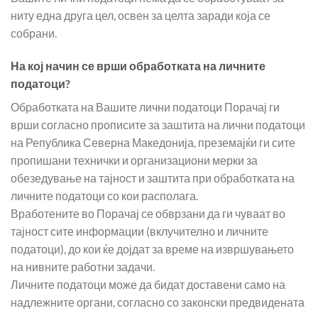
ниту една друга цел, освен за целта заради која се
собрани.
На кој начин се врши обработката на личните
податоци?
Обработката на Вашите лични податоци Порачај ги
врши согласно прописите за заштита на лични податоци
на Република Северна Македонија, преземајќи ги сите
пропишани технички и организациони мерки за
обезедување на тајност и заштита при обработката на
личните податоци со кои располага.
Вработените во Порачај се обврзани да ги чуваат во
тајност сите информации (вклучително и личните
податоци), до кои ќе дојдат за време на извршувањето
на нивните работни задачи.
Личните податоци може да бидат доставени само на
надлежните органи, согласно со законски предвидената