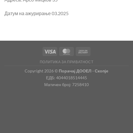
Датум на ажурирање 03.2025
ПОЛИТИКА ЗА ПРИВАТНОСТ
Copyright 2026 ©
Порачај ДООЕЛ - Скопје
ЕДБ: 4044018514445
Матичен број: 7258410