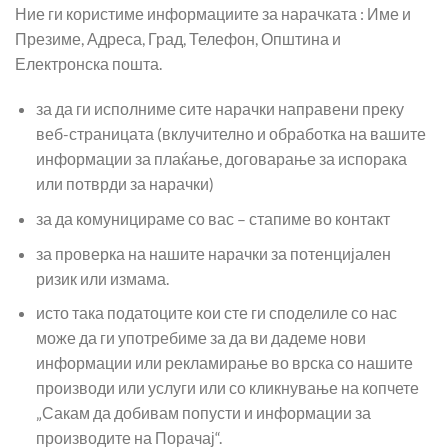
Ние ги користиме информациите за нарачката : Име и
Презиме, Адреса, Град, Телефон, Општина и
Електронска пошта.
за да ги исполниме сите нарачки направени преку
веб-страницата (вклучително и обработка на вашите
информации за плаќање, договарање за испорака
или потврди за нарачки)
за да комуницираме со вас – стапиме во контакт
за проверка на нашите нарачки за потенцијален
ризик или измама.
исто така податоците кои сте ги споделиле со нас
може да ги употребиме за да ви дадеме нови
информации или рекламирање во врска со нашите
производи или услуги или со кликнување на копчете
„Сакам да добивам попусти и информации за
производите на Порачај“.