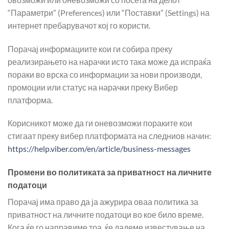
“Параметри” (Preferences) или “Поставки” (Settings) на
интернет пребарувачот кој го користи.
Порачај информациите кои ги собира преку
реализирањето на нарачки исто така може да испраќа
пораки во врска со информации за нови производи,
промоции или статус на нарачки преку Вибер
платформа.
Корисникот може да ги оневозможи пораките кои
стигаат преку вибер платформата на следниов начин:
https://help.viber.com/en/article/business-messages
Промени во политиката за приватност на личните
податоци
Порачај има право да ја ажурира оваа политика за
приватност на личните податоци во кое било време.
Кога ќе го направиме тоа, ќе дадеме известување на