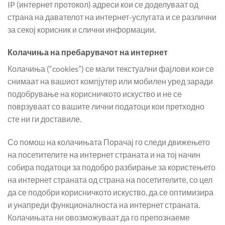
IP (интернет протокол) адреси кои се доделуваат од
страна на давателот на интернет-услугата и се различни
за секој корисник и слични информации.
Колачиња на пребарувачот на интернет
Колачиња (“cookies”) се мали текстуални фајлови кои се
снимаат на вашиот компјутер или мобилен уред заради
подобрување на корисничкото искуство и не се
поврзуваат со вашите лични податоци кои претходно
сте ни ги доставиле.
Со помош на колачињата Порачај го следи движењето
на посетителите на интернет страната и на тој начин
собира податоци за подобро разбирање за користењето
на интернет страната од страна на посетителите, со цел
да се подобри корисничкото искуство, да се оптимизира
и унапреди функционалноста на интернет страната.
Колачињата ни овозможуваат да го препознаеме