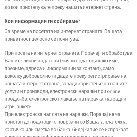
до кои пристапувате преку нашaтa интернет страна.
Кои информации ги собираме?
За време на посетата на интернет страната, Вашата
приватност целосно се почитува.
При посета на интернет страната, Порачај ги обработува
Вашите лични податоци (лични податоци како име,
презиме, адреса и информации за контакт), само
доколку доброволно ги дадете преку регистрирање на
нашата интернет страна, заради користење на нашите
услуги и производи, електронски нарачки при online
продажба, електронско плаќање на нарачка, наградни
игри, анкети.
При електронска наплата на нарачки, Порачај нема
пристап до податоците поврзани со Вашата платежна
картичка или сметка во банка, бидејќи тие се испраќаат
директно до сертифициран процесинг центар за