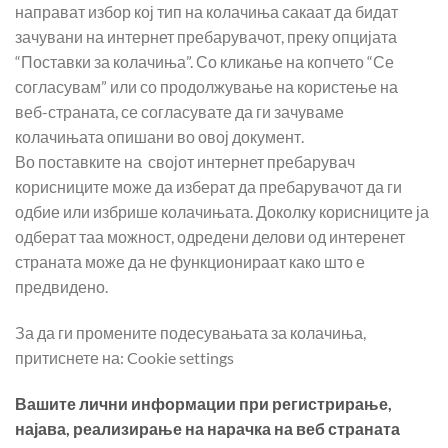
направат избор кој тип на колачиња сакаат да бидат
зачувани на интернет пребарувачот, преку опцијата
“Поставки за колачиња”. Со кликање на копчето “Се
согласувам” или со продолжување на користење на
веб-страната, се согласувате да ги зачуваме
колачињата опишани во овој документ.
Во поставките на својот интернет пребарувач
корисниците може да изберат да пребарувачот да ги
одбие или избрише колачињата. Доколку корисниците ја
одберат таа можност, одредени делови од интеренет
страната може да не функционираат како што е
предвидено.
За да ги промените подесувањата за колачиња,
притиснете на: Cookie settings
Вашите лични информации при регистрирање,
најава, реализирање на нарачка на веб страната