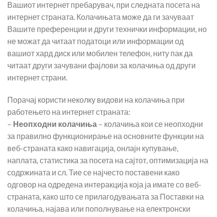
Вашиот интернет пребарувач, при следната посета на
интернет страната. Колачињата може да ги зачуваат
Вашите преференции и други технички информации, но
не можат да читаат податоци или информации од
вашиот хард диск или мобилен телефон, ниту пак да
читаат други зачувани фајлови за колачиња од други
интернет страни.
Порачај користи неколку видови на колачиња при
работењето на интернет страната:
–
Неопходни колачиња
– колачиња кои се неопходни
за правилно функционирање на основните функции на
веб-страната како навигација, онлајн купување,
наплата, статистика за посета на сајтот, оптимизација на
содржината и сл. Тие се најчесто поставени како
одговор на одредена интеракција која ја имате со веб-
страната, како што се прилагодувањата за Поставки на
колачиња, најава или пополнување на електронски