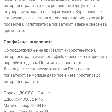
интернет страната и ќе го ревидираме датумот на
ажурирање на крајот на овој документ. Корисникот се
согласува дека е негова одговорност периодично да ја
проверува Политиката за приватност и дека е свесен за
промените.
Прифаќање на условите
Со продолжување на пристапот и користењето на
интернет страна www.poracaj.mk, корисникот ги прифаќа
одредбите од оваа Политика за приватност.
Доколку не се согласувате со оваа Политика за
приватност, ве молиме да го прекинете пристапот до
интернет страната.
Порачај ДООЕЛ – Скопје
ЕДБ: 4044018514445
Матичен број: 7258410
Адреса: Арсо Мицков 35