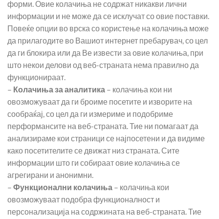
форми. Овие колачиња не содржат никакви лични
информации и не може да се исклучат со овие поставки.
Повеќе опции во врска со користење на колачиња може
да прилагодите во Вашиот интернет пребарувач, со цел
да ги блокира или да Ве извести за овие колачиња, при
што некои делови од веб-страната нема правилно да
функционираат.
–
Колачиња за аналитика
– колачиња кои ни
овозможуваат да ги броиме посетите и изворите на
сообраќај, со цел да ги измериме и подобриме
перформансите на веб-страната. Тие ни помагаат да
анализираме кои страници се најпосетени и да видиме
како посетителите се движат низ страната. Сите
информации што ги собираат овие колачиња се
агрегирани и анонимни.
–
Функционални колачиња
– колачиња кои
овозможуваат подобра функционалност и
персонализација на содржината на веб-страната. Тие