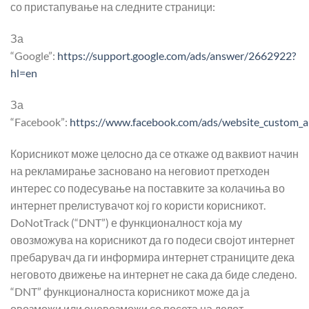
со пристапување на следните страници:
За
“Google”:
https://support.google.com/ads/answer/2662922?
hl=en
За
“Facebook”:
https://www.facebook.com/ads/website_custom_a
Корисникот може целосно да се откаже од ваквиот начин
на рекламирање засновано на неговиот претходен
интерес со подесување на поставките за колачиња во
интернет прелистувачот кој го користи корисникот.
DoNotTrack (“DNT”) е функционалност која му
овозможува на корисникот да го подеси својот интернет
пребарувач да ги информира интернет страниците дека
неговото движење на интернет не сака да биде следено.
“DNT” функционалноста корисникот може да ја
овозможи или оневозможи со посета на делот