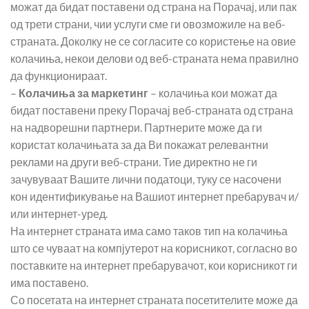
можат да бидат поставени од страна на Порачај, или пак
од трети страни, чии услуги сме ги овозможиле на веб-
страната. Доколку не се согласите со користење на овие
колачиња, некои делови од веб-страната нема правилно
да функционираат.
–
Колачиња за маркетинг
– колачиња кои можат да
бидат поставени преку Порачај веб-страната од страна
на надворешни партнери. Партнерите може да ги
користат колачињата за да Ви покажат релевантни
реклами на други веб-страни. Тие директно не ги
зачувуваат Вашите лични податоци, туку се насочени
кон идентификување на Вашиот интернет пребарувач и/
или интернет-уред.
На интернет страната има само таков тип на колачиња
што се чуваат на компјутерот на корисникот, согласно во
поставките на интернет пребарувачот, кои корисникот ги
има поставено.
Со посетата на интернет страната посетителите може да