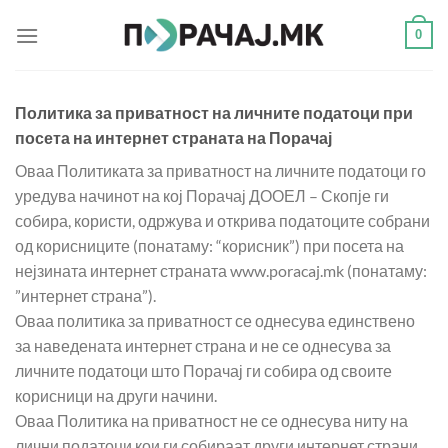
Skip
0
to
content
Политика за приватност на личните податоци при
посета на интернет страната на Порачај
Оваа Политиката за приватност на личните податоци го
уредува начинот на кој Порачај ДООЕЛ – Скопје ги
собира, користи, одржува и открива податоците собрани
од корисниците (понатаму: “корисник”) при посета на
нејзината интернет страната www.poracaj.mk (понатаму:
”интернет страна”).
Оваа политика за приватност се однесува единствено
за наведената интернет страна и не се однесува за
личните податоци што Порачај ги собира од своите
корисници на други начини.
Оваа Политика на приватност не се однесува ниту на
лични податоци кои ги собираат други интернет страни,