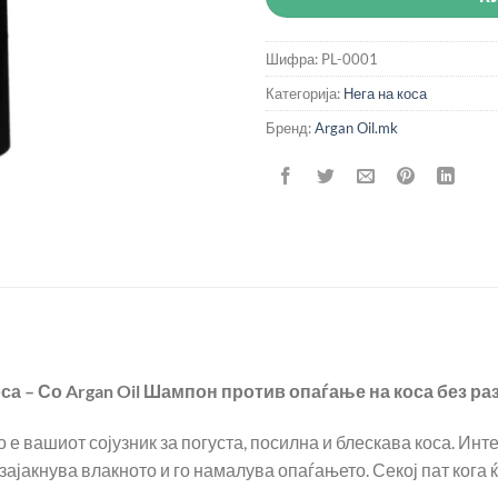
Шифра:
PL-0001
Категорија:
Нега на коса
Бренд:
Argan Oil.mk
са – Со Argan Oil Шампон против опаѓање на коса без ра
е вашиот сојузник за погуста, посилна и блескава коса. Ин
 зајакнува влакното и го намалува опаѓањето. Секој пат кога ќ