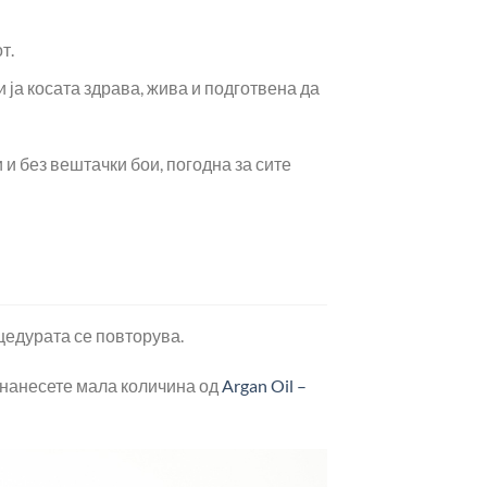
т.
 ја косата здрава, жива и подготвена да
и без вештачки бои, погодна за сите
цедурата се повторува.
 нанесете мала количина од
Argan Oil –