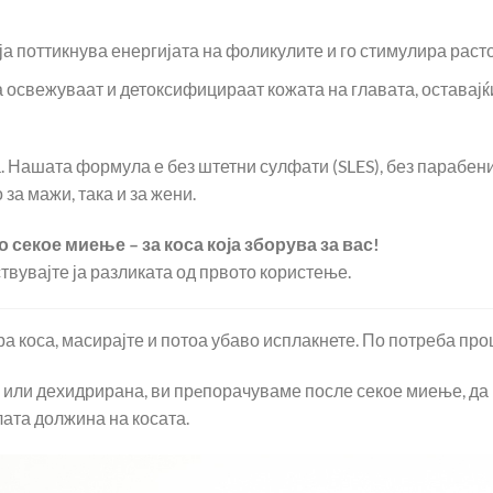
ја поттикнува енергијата на фоликулите и го стимулира расто
а освежуваат и детоксифицираат кожата на главата, оставајќи
 Нашата формула е без штетни сулфати (SLES), без парабени 
 за мажи, така и за жени.
о секое миење – за коса која зборува за вас!
твувајте ја разликата од првото користење.
а коса, масирајте и потоа убаво исплакнете. По потреба про
а или дехидрирана, ви прeпорачуваме после секое миење, да
лата должина на косата.