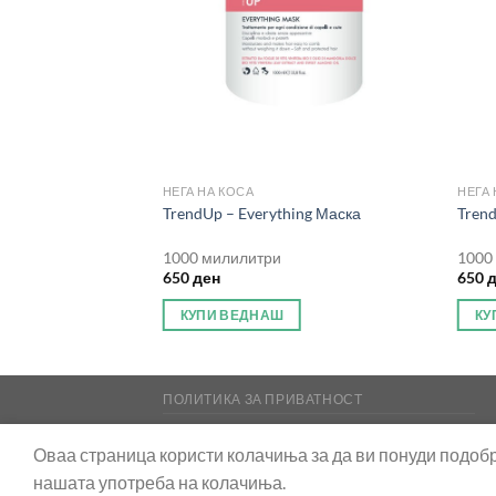
НЕГА НА КОСА
НЕГА 
Lock Шампон
TrendUp – Everything Маска
Tren
1000 милилитри
1000
650
ден
650
КУПИ ВЕДНАШ
КУ
ПОЛИТИКА ЗА ПРИВАТНОСТ
Copyright 2026 ©
Порачај ДООЕЛ - Скопје
Оваа страница користи колачиња за да ви понуди подобр
ЕДБ: 4044018514445
нашата употреба на колачиња.
Матичен број: 7258410