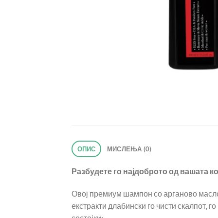
ОПИС
МИСЛЕЊА (0)
Разбудете го најдоброто од вашата ко
Овој премиум шампон со арганово масло 
екстракти длабински го чисти скалпот, го
состојки: