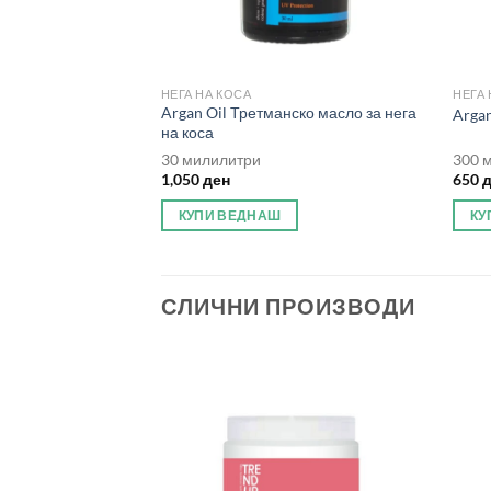
НЕГА НА КОСА
НЕГА 
Argan Oil Третманско масло за нега
Argan
на коса
30 милилитри
300 
1,050
ден
650
КУПИ ВЕДНАШ
КУ
СЛИЧНИ ПРОИЗВОДИ