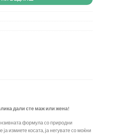
злика дали сте маж или жена!
тензивната формула со природни
е ја измиете косата, ја негувате со моќни