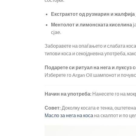
Екстрактот од рузмарин и жалфија
Ментолот и лимонската киселина
ј
сјае.
Заборавете на опаѓањето и слабата коса.
типови коса и секојдневна употреба, како
Подарете си ритуал на нега и луксуз с
Изберете го Argan Oil шампонот и почувс
Начин на употреба:
Нанесете го на мокр
Совет:
Доколку косата е тенка, оштетен
Масло за нега на коса
на скалпот и по це