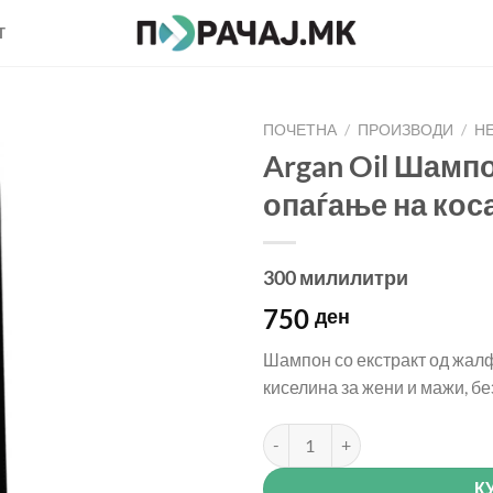
Т
ПОЧЕТНА
/
ПРОИЗВОДИ
/
НЕ
Argan Oil Шамп
опаѓање на ко
300 милилитри
750
ден
Шампон со екстракт од жалф
киселина за жени и мажи, б
Argan Oil Шампон против опаѓ
К