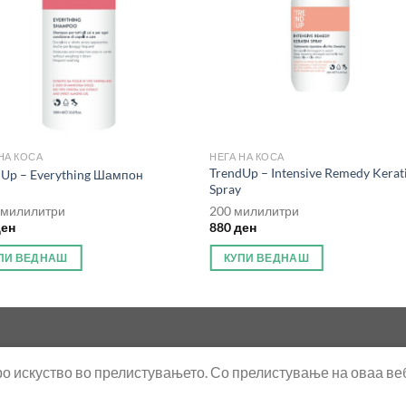
НА КОСА
НЕГА НА КОСА
TrendUp – Intensive Remedy Kerat
dUp – Everything Шампон
Spray
 милилитри
200 милилитри
ден
880
ден
ПИ ВЕДНАШ
КУПИ ВЕДНАШ
о искуство во прелистувањето. Со прелистување на оваа веб