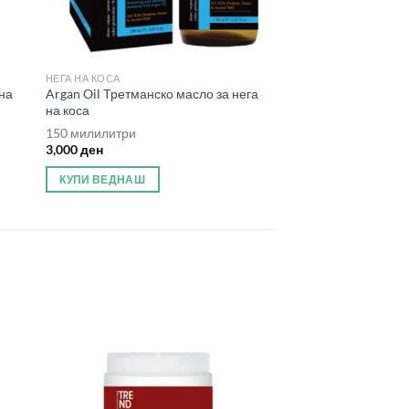
НЕГА НА КОСА
 на
Argan Oil Третманско масло за нега
на коса
150 милилитри
3,000
ден
КУПИ ВЕДНАШ