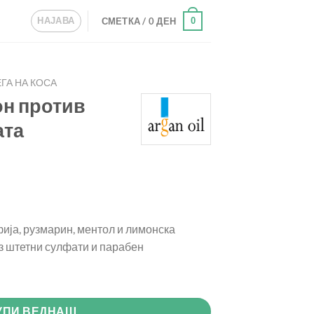
НАЈАВА
0
СМЕТКА /
0
ДЕН
ГА НА КОСА
он против
сата
ија, рузмарин, ментол и лимонска
ез штетни сулфати и парабен
ање на косата quantity
УПИ ВЕДНАШ