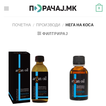
Skip
0
to
content
ПОЧЕТНА
/
ПРОИЗВОДИ
/
НЕГА НА КОСА
ФИЛТРИРАЈ